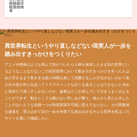
植物栽培
観葉植物
車
異世界転生というやり直しなどない現実人が一歩を
踏み出すきっかけをつくりたい
アニメや映画のような死んで気がついたら人格を保持したまま別の世界にい
るようなことなどないこの現実世界において動き出すきっかけを失った人は
命が尽きるまで長すぎる残り時間を座して消費するしか方法がないのか？美
少女や美少年に出会ってドラマティックな日々を送ることはできないと冷め
た気持ちで過ごすしかないのか。歯車はどこか歪んでいて力をうまく伝える
ことができず、動きたくても動けない苦しみが襲う。他人から見たら大した
ことのないような目標一つが到底実現不可能に思えてならない。その閉塞感
を逡巡を、受け止めて次の一歩を何度でも踏み出せるそんな世界を私はこの
サイトを通じて構築したい