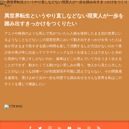
異世界転生というやり直しなどない現実人が一歩を
踏み出すきっかけをつくりたい
アニメや映画のような死んで気がついたら人格を保持したまま別の世界にい
るようなことなどないこの現実世界において動き出すきっかけを失った人は
命が尽きるまで長すぎる残り時間を座して消費するしか方法がないのか？美
少女や美少年に出会ってドラマティックな日々を送ることはできないと冷め
た気持ちで過ごすしかないのか。歯車はどこか歪んでいて力をうまく伝える
ことができず、動きたくても動けない苦しみが襲う。他人から見たら大した
ことのないような目標一つが到底実現不可能に思えてならない。その閉塞感
を逡巡を、受け止めて次の一歩を何度でも踏み出せるそんな世界を私はこの
サイトを通じて構築したい