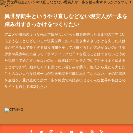
異世界転生というやり直しなどない現実人が一歩を
踏み出すきっかけをつくりたい
アニメや映画のような死んで気がついたら人格を保持したまま別の世界にい
るようなことなどないこの現実世界において動き出すきっかけを失った人は
命が尽きるまで長すぎる残り時間を座して消費するしか方法がないのか？美
少女や美少年に出会ってドラマティックな日々を送ることはできないと冷め
た気持ちで過ごすしかないのか。歯車はどこか歪んでいて力をうまく伝える
ことができず、動きたくても動けない苦しみが襲う。他人から見たら大した
ことのないような目標一つが到底実現不可能に思えてならない。その閉塞感
を逡巡を、受け止めて次の一歩を何度でも踏み出せるそんな世界を私はこの
サイトを通じて構築したい