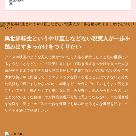
車
異世界転生というやり直しなどない現実人が一歩を
踏み出すきっかけをつくりたい
アニメや映画のような死んで気がついたら人格を保持したまま別の世界にい
るようなことなどないこの現実世界において動き出すきっかけを失った人は
命が尽きるまで長すぎる残り時間を座して消費するしか方法がないのか？美
少女や美少年に出会ってドラマティックな日々を送ることはできないと冷め
た気持ちで過ごすしかないのか。歯車はどこか歪んでいて力をうまく伝える
ことができず、動きたくても動けない苦しみが襲う。他人から見たら大した
ことのないような目標一つが到底実現不可能に思えてならない。その閉塞感
を逡巡を、受け止めて次の一歩を何度でも踏み出せるそんな世界を私はこの
サイトを通じて構築したい