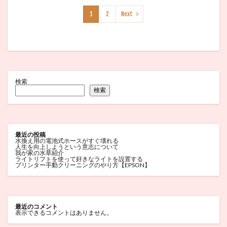
1
2
Next
検索
検索
最近の投稿
水換え用の電池式ホースがすぐ壊れる
人生を向上しようという意志について
我が家の水草紹介
ライトリフトを使って好きなライトを設置する
プリンター手動クリーニングのやり方【EPSON】
最近のコメント
表示できるコメントはありません。