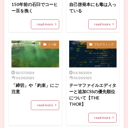
150年前の石臼でコーヒ
自己啓発本にも毒は入っ
ー豆を挽く
ている
read more
read more
うつ病
プログラミング
02/17/2024
01/18/2024
01/20/2025
01/20/2025
「締切」や「約束」にご
テーマファイルエディタ
注意
ーと追加CSSの優先順位
について【THE
THOR】
read more
read more