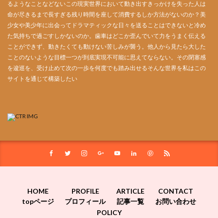
るようなことなどないこの現実世界において動き出すきっかけを失った人は
命が尽きるまで長すぎる残り時間を座して消費するしか方法がないのか？美
少女や美少年に出会ってドラマティックな日々を送ることはできないと冷め
た気持ちで過ごすしかないのか。歯車はどこか歪んでいて力をうまく伝える
ことができず、動きたくても動けない苦しみが襲う。他人から見たら大した
ことのないような目標一つが到底実現不可能に思えてならない。その閉塞感
を逡巡を、受け止めて次の一歩を何度でも踏み出せるそんな世界を私はこの
サイトを通じて構築したい
HOME
PROFILE
ARTICLE
CONTACT
topページ
プロフィール
記事一覧
お問い合わせ
POLICY