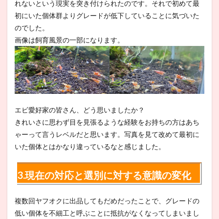
れないという現実を突き付けられたのです。それで初めて最
初にいた個体群よりグレードが低下していることに気づいた
のでした。
画像は飼育風景の一部になります。
エビ愛好家の皆さん、どう思いましたか？
きれいさに思わず目を見張るような経験をお持ちの方はあち
ゃーって言うレベルだと思います。写真を見て改めて最初に
いた個体とはかなり違っているなと感じました。
3.現在の対応と選別に対する意識の変化
複数回ヤフオクに出品してもだめだったことで、グレードの
低い個体を不細工と呼ぶことに抵抗がなくなってしまいまし