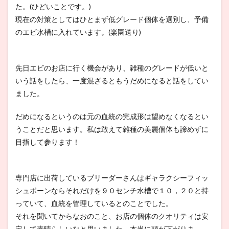
た。(ひどいことです。)
現在の対策としてはひとまず低グレード個体を選別し、予備
のエビ水槽に入れています。(楽園送り)
先日エビのお店に行く機会があり、雑種のグレードが低いと
いう話をしたら、一度混ざるともうだめになると話をしてい
ました。
だめになるというのは元の血統の完成形は望めなくなるとい
うことだと思います。私は敢えて雑種の美麗個体も諦めずに
目指して参ります！
専門店に出荷しているブリーダーさんはギャラクシーフィッ
シュボーンならそれだけを９０センチ水槽で１０，２０と持
っていて、血統を管理しているとのことでした。
それを聞いてからなおのこと、お店の個体のクオリティは安
定して素晴らしいなと思いました。本当に頭が下がりま