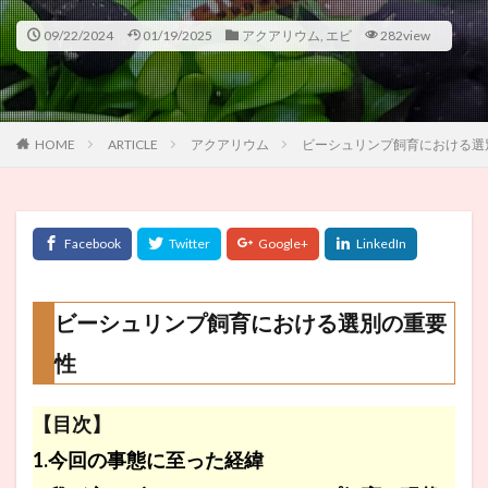
09/22/2024
01/19/2025
アクアリウム
,
エビ
282view
HOME
ARTICLE
アクアリウム
ビーシュリンプ飼育における選
ビーシュリンプ飼育における選別の重要
性
【目次】
1.今回の事態に至った経緯