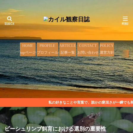
HOME
PROFILE
ARTICLE
CONTACT
POLICY
topページ
プロフィール
記事一覧
お問い合わせ
運営方針
私の好きなことや言葉で、誰かの窮屈さが一瞬でも和らい
ビーシュリンプ飼育における選別の重要性