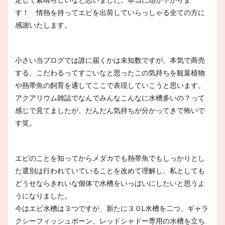
す！ 情熱を持ってエビを出荷していらっしゃる全ての方に
感謝いたします。
小さい当ブログでは誰に届くかは未知数ですが、本気で商売
する、こだわるってすごいなと思ったこの気持ちを観葉植物
や熱帯魚の飼育を通してここで表現していこうと思います。
アクアリウム雑誌でなんでみんなこんなに水槽多いの？って
感じで見てましたが、だんだん気持ちが分かってきて怖いで
す笑。
エビのことを知ってからメダカでも熱帯魚でもしっかりとし
た選別は行われていていることを改めて理解し、私としても
どうせならきれいな個体で水槽をいっぱいにしたいと思うよ
うになりました。
今はエビ水槽は３つですが、新たに３０L水槽を二つ、ギャラ
クシーフィッシュボーン、レッドシャドー専用の水槽を立ち