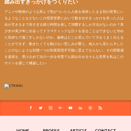
踏み出すきっかけをつくりたい
アニメや映画のような死んで気がついたら人格を保持したまま別の世界にい
るようなことなどないこの現実世界において動き出すきっかけを失った人は
命が尽きるまで長すぎる残り時間を座して消費するしか方法がないのか？美
少女や美少年に出会ってドラマティックな日々を送ることはできないと冷め
た気持ちで過ごすしかないのか。歯車はどこか歪んでいて力をうまく伝える
ことができず、動きたくても動けない苦しみが襲う。他人から見たら大した
ことのないような目標一つが到底実現不可能に思えてならない。その閉塞感
を逡巡を、受け止めて次の一歩を何度でも踏み出せるそんな世界を私はこの
サイトを通じて構築したい
HOME
PROFILE
ARTICLE
CONTACT