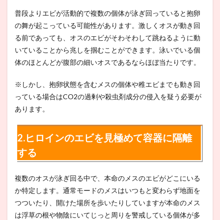
普段よりエビが活動的で複数の個体が泳ぎ回っていると抱卵
の舞が起こっている可能性があります。激しくオスが動き回
る前であっても、オスのエビがそわそわして跳ねるように動
いていることから兆しを掴むことができます。泳いでいる個
体のほとんどが腹部の細いオスであるならほぼ当たりです。
※しかし、抱卵状態を含むメスの個体や稚エビまでも動き回
っている場合はCO2の過剰や殺虫剤成分の侵入を疑う必要が
あります。
2.ヒロインのエビを見極めて容器に隔離
する
複数のオスが泳ぎ回る中で、本命のメスのエビがどこにいる
か特定します。通常モードのメスはいつもと変わらず地面を
つついたり、開けた場所を歩いたりしていますが本命のメス
は浮草の根や物陰にいてじっと周りを警戒している個体が多