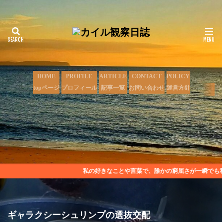
HOME
PROFILE
ARTICLE
CONTACT
POLICY
topページ
プロフィール
記事一覧
お問い合わせ
運営方針
私の好きなことや言葉で、誰かの窮屈さが一瞬でも和らい
ギャラクシーシュリンプの選抜交配