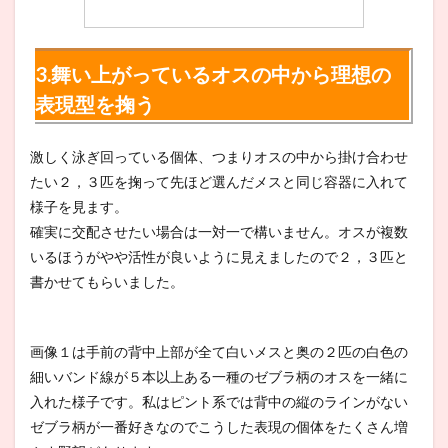
3.舞い上がっているオスの中から理想の
表現型を掬う
激しく泳ぎ回っている個体、つまりオスの中から掛け合わせ
たい２，３匹を掬って先ほど選んだメスと同じ容器に入れて
様子を見ます。
確実に交配させたい場合は一対一で構いません。オスが複数
いるほうがやや活性が良いように見えましたので２，３匹と
書かせてもらいました。
画像１は手前の背中上部が全て白いメスと奥の２匹の白色の
細いバンド線が５本以上ある一種のゼブラ柄のオスを一緒に
入れた様子です。私はピント系では背中の縦のラインがない
ゼブラ柄が一番好きなのでこうした表現の個体をたくさん増